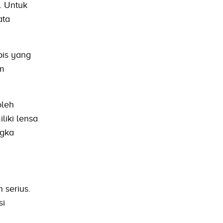
. Untuk
ata
pis yang
lm
oleh
liki lensa
ngka
 serius.
si