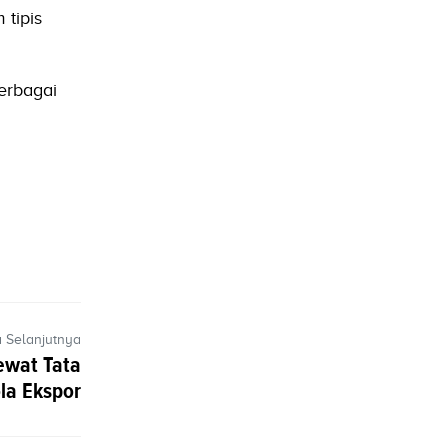
 tipis
berbagai
a Selanjutnya
ewat Tata
la Ekspor