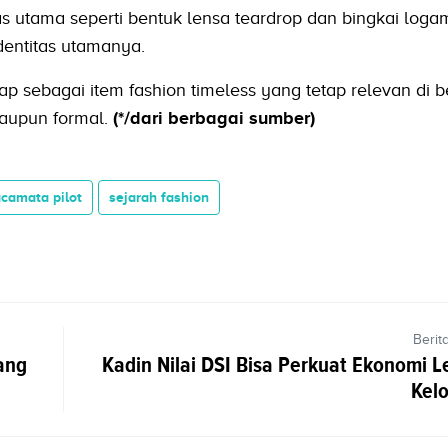
has utama seperti bentuk lensa teardrop dan bingkai logam
dentitas utamanya.
ap sebagai item fashion timeless yang tetap relevan di 
maupun formal.
(*/dari berbagai sumber)
camata pilot
sejarah fashion
Berit
ang
Kadin Nilai DSI Bisa Perkuat Ekonomi L
Kelo