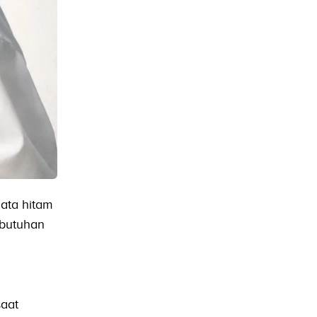
ata hitam
ebutuhan
saat