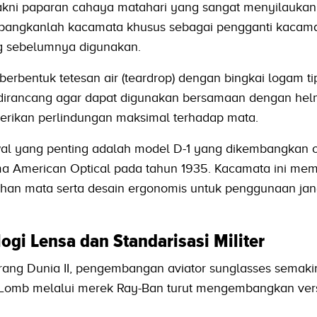
 yakni paparan cahaya matahari yang sangat menyilaukan
embangkanlah kacamata khusus sebagai pengganti kacam
g sebelumnya digunakan.
berbentuk tetesan air (teardrop) dengan bingkai logam ti
i dirancang agar dapat digunakan bersamaan dengan he
rikan perlindungan maksimal terhadap mata.
l yang penting adalah model D-1 yang dikembangkan 
ma American Optical pada tahun 1935. Kacamata ini memi
ahan mata serta desain ergonomis untuk penggunaan ja
gi Lensa dan Standarisasi Militer
rang Dunia II, pengembangan aviator sunglasses semakin
 Lomb melalui merek Ray-Ban turut mengembangkan ver