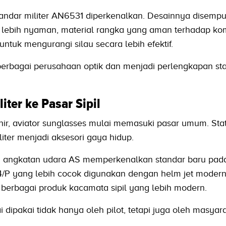
tandar militer AN6531 diperkenalkan. Desainnya disemp
 lebih nyaman, material rangka yang aman terhadap ko
 untuk mengurangi silau secara lebih efektif.
berbagai perusahaan optik dan menjadi perlengkapan sta
iter ke Pasar Sipil
hir, aviator sunglasses mulai memasuki pasar umum. St
iter menjadi aksesori gaya hidup.
ka angkatan udara AS memperkenalkan standar baru pad
4/P yang lebih cocok digunakan dengan helm jet modern
i berbagai produk kacamata sipil yang lebih modern.
ai dipakai tidak hanya oleh pilot, tetapi juga oleh masyar