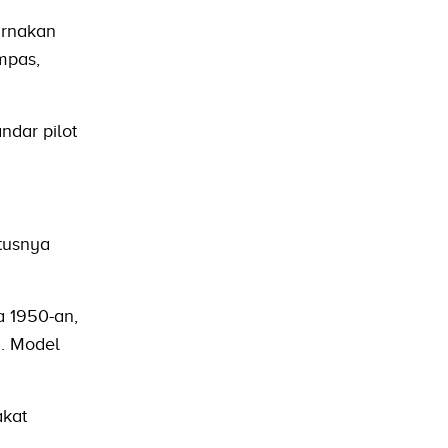
urnakan
mpas,
ndar pilot
atusnya
a 1950-an,
. Model
akat