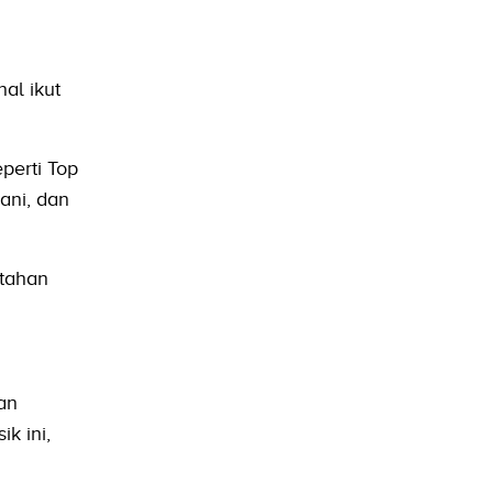
al ikut
perti Top
ani, dan
rtahan
dan
k ini,