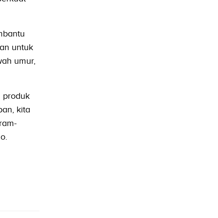
embantu
uan untuk
wah umur,
i produk
an, kita
gram-
o.