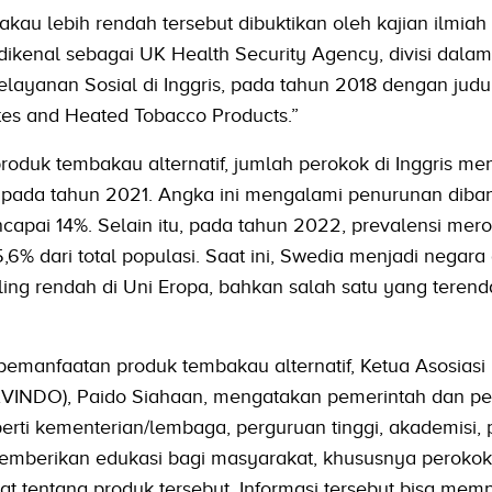
bakau lebih rendah tersebut dibuktikan oleh kajian ilmiah
 dikenal sebagai UK Health Security Agency, divisi dalam
ayanan Sosial di Inggris, pada tahun 2018 dengan judu
tes and Heated Tobacco Products.”
oduk tembakau alternatif, jumlah perokok di Inggris me
wa pada tahun 2021. Angka ini mengalami penurunan dib
pai 14%. Selain itu, pada tahun 2022, prevalensi mero
5,6% dari total populasi. Saat ini, Swedia menjadi negar
ling rendah di Uni Eropa, bahkan salah satu yang terend
emanfaatan produk tembakau alternatif, Ketua Asosiasi
KVINDO), Paido Siahaan, mengatakan pemerintah dan 
perti kementerian/lembaga, perguruan tinggi, akademisi,
memberikan edukasi bagi masyarakat, khususnya peroko
t tentang produk tersebut. Informasi tersebut bisa mem