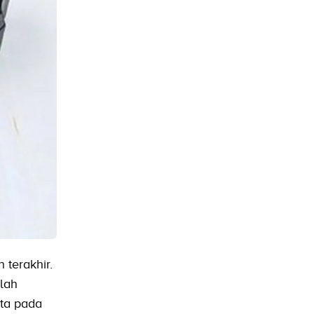
terakhir.
lah
uta pada