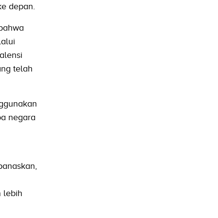
ke depan.
 bahwa
alui
alensi
ng telah
nggunakan
pa negara
ipanaskan,
 lebih