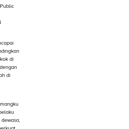
 Public
l
ncapai
andingkan
kok di
a dengan
ah di
pemangku
 pelaku
k dewasa,
perkuat