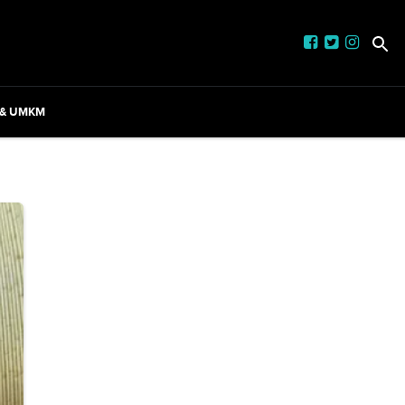
 & UMKM