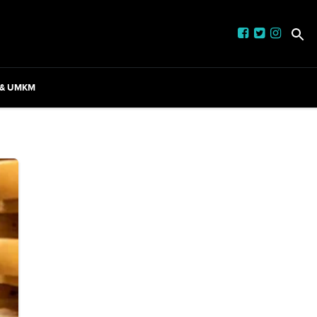
 & UMKM